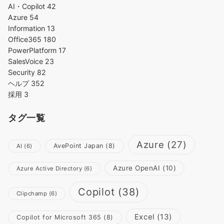
AI・Copilot
42
Azure
54
Information
13
Office365
180
PowerPlatform
17
SalesVoice
23
Security
82
ヘルプ
352
採用
3
タグ一覧
Azure
(27)
AvePoint Japan
(8)
AI
(6)
Azure OpenAI
(10)
Azure Active Directory
(6)
Copilot
(38)
Clipchamp
(6)
Excel
(13)
Copilot for Microsoft 365
(8)