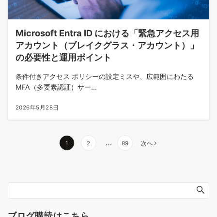
Microsoft Entra ID における「緊急アクセス用
アカウント（ブレイクグラス・アカウント）」
の必要性と運用ポイント
条件付きアクセス ポリシーの設定ミスや、広範囲にわたる
MFA（多要素認証）サー...
2026年5月28日
投
…
1
2
89
次へ
稿
の
ペ
ー
ジ
送
ブログ購読はこちら