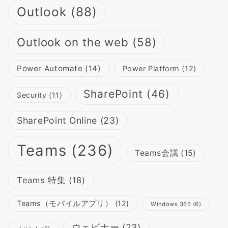
Outlook
(88)
Outlook on the web
(58)
Power Automate
(14)
Power Platform
(12)
SharePoint
(46)
Security
(11)
SharePoint Online
(23)
Teams
(236)
Teams会議
(15)
Teams 特集
(18)
Teams（モバイルアプリ）
(12)
Windows 365
(6)
ウェビナー
(23)