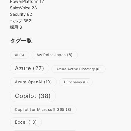
PowerPlatform
17
SalesVoice
23
Security
82
ヘルプ
352
採用
3
タグ一覧
AvePoint Japan
(8)
AI
(6)
Azure
(27)
Azure Active Directory
(6)
Azure OpenAI
(10)
Clipchamp
(6)
Copilot
(38)
Copilot for Microsoft 365
(8)
Excel
(13)