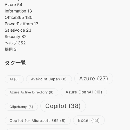
Azure
54
Information
13
Office365
180
PowerPlatform
17
SalesVoice
23
Security
82
ヘルプ
352
採用
3
タグ一覧
Azure
(27)
AvePoint Japan
(8)
AI
(6)
Azure OpenAI
(10)
Azure Active Directory
(6)
Copilot
(38)
Clipchamp
(6)
Excel
(13)
Copilot for Microsoft 365
(8)