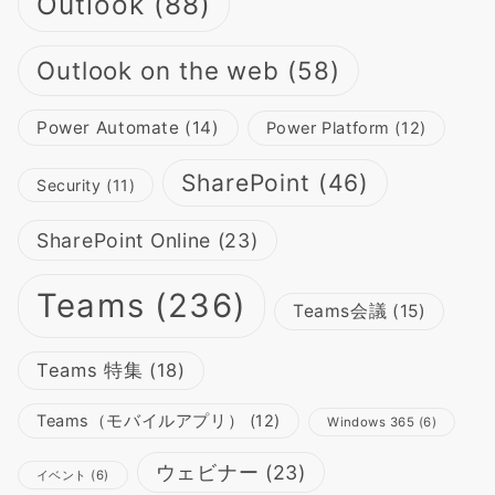
Outlook
(88)
Outlook on the web
(58)
Power Automate
(14)
Power Platform
(12)
SharePoint
(46)
Security
(11)
SharePoint Online
(23)
Teams
(236)
Teams会議
(15)
Teams 特集
(18)
Teams（モバイルアプリ）
(12)
Windows 365
(6)
ウェビナー
(23)
イベント
(6)