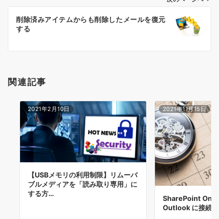
ゲ
ー
削除済みアイテムからも削除したメールを復元
シ
する
ョ
ン
関連記事
2021年2月10日
2021年11月15日
【USBメモリの利用制限】リムーバ
ブルメディアを「読み取り専用」に
する方…
SharePoint On
Outlook に接続