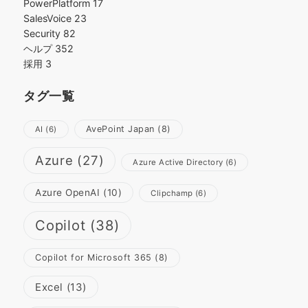
PowerPlatform
17
SalesVoice
23
Security
82
ヘルプ
352
採用
3
タグ一覧
AvePoint Japan
(8)
AI
(6)
Azure
(27)
Azure Active Directory
(6)
Azure OpenAI
(10)
Clipchamp
(6)
Copilot
(38)
Copilot for Microsoft 365
(8)
Excel
(13)