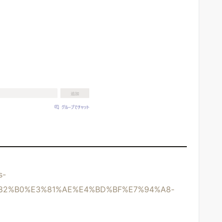
s-
82%B0%E3%81%AE%E4%BD%BF%E7%94%A8-