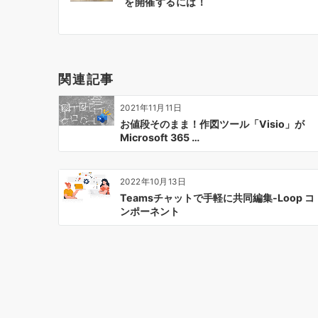
を開催するには！
ナ
ビ
ゲ
ー
関連記事
シ
ョ
2021年11月11日
ン
お値段そのまま！作図ツール「Visio」が
Microsoft 365 …
2022年10月13日
Teamsチャットで手軽に共同編集-Loop コ
ンポーネント