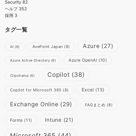
Security
82
ヘルプ
352
採用
3
タグ一覧
Azure
(27)
AvePoint Japan
(8)
AI
(6)
Azure OpenAI
(10)
Azure Active Directory
(6)
Copilot
(38)
Clipchamp
(6)
Excel
(13)
Copilot for Microsoft 365
(8)
Exchange Online
(29)
FAQまとめ
(8)
Intune
(21)
Forms
(11)
Microsoft 365
(44)