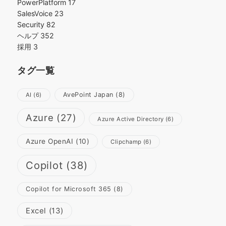
PowerPlatform
17
SalesVoice
23
Security
82
ヘルプ
352
採用
3
タグ一覧
AvePoint Japan
(8)
AI
(6)
Azure
(27)
Azure Active Directory
(6)
Azure OpenAI
(10)
Clipchamp
(6)
Copilot
(38)
Copilot for Microsoft 365
(8)
Excel
(13)