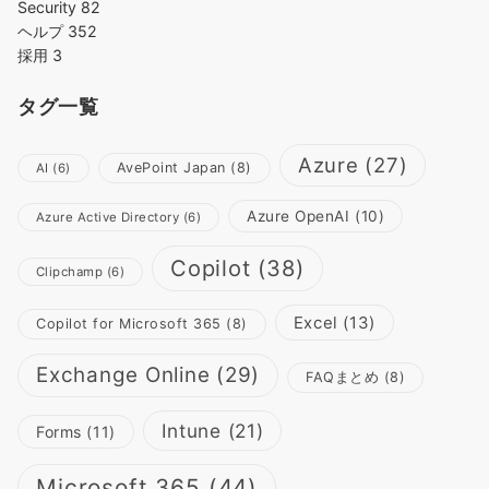
Security
82
ヘルプ
352
採用
3
タグ一覧
Azure
(27)
AvePoint Japan
(8)
AI
(6)
Azure OpenAI
(10)
Azure Active Directory
(6)
Copilot
(38)
Clipchamp
(6)
Excel
(13)
Copilot for Microsoft 365
(8)
Exchange Online
(29)
FAQまとめ
(8)
Intune
(21)
Forms
(11)
Microsoft 365
(44)