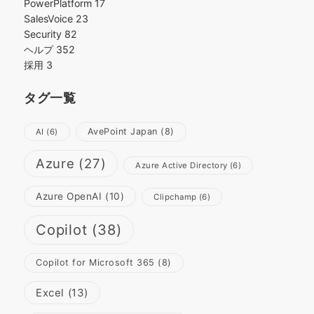
PowerPlatform
17
SalesVoice
23
Security
82
ヘルプ
352
採用
3
タグ一覧
AvePoint Japan
(8)
AI
(6)
Azure
(27)
Azure Active Directory
(6)
Azure OpenAI
(10)
Clipchamp
(6)
Copilot
(38)
Copilot for Microsoft 365
(8)
Excel
(13)