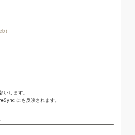
eb）
お願いします。
veSync にも反映されます。
る