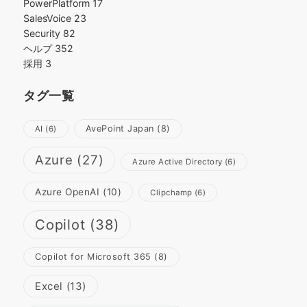
PowerPlatform
17
SalesVoice
23
Security
82
ヘルプ
352
採用
3
タグ一覧
AvePoint Japan
(8)
AI
(6)
Azure
(27)
Azure Active Directory
(6)
Azure OpenAI
(10)
Clipchamp
(6)
Copilot
(38)
Copilot for Microsoft 365
(8)
Excel
(13)