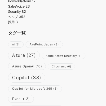
PowerPlatform
17
SalesVoice
23
Security
82
ヘルプ
352
採用
3
タグ一覧
AvePoint Japan
(8)
AI
(6)
Azure
(27)
Azure Active Directory
(6)
Azure OpenAI
(10)
Clipchamp
(6)
Copilot
(38)
Copilot for Microsoft 365
(8)
Excel
(13)