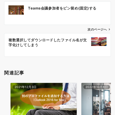
投
Teams会議参加者をピン留め(固定)する
稿
ナ
ビ
ゲ
次のページへ
ー
複数選択してダウンロードしたファイル名が文
シ
字化けしてしまう
ョ
ン
関連記事
2021年12月3日
2022年10月6日