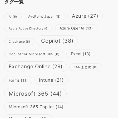
タグ一覧
Azure
(27)
AvePoint Japan
(8)
AI
(6)
Azure OpenAI
(10)
Azure Active Directory
(6)
Copilot
(38)
Clipchamp
(6)
Excel
(13)
Copilot for Microsoft 365
(8)
Exchange Online
(29)
FAQまとめ
(8)
Intune
(21)
Forms
(11)
Microsoft 365
(44)
Microsoft 365 Copilot
(14)