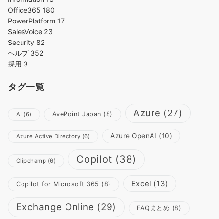
Office365
180
PowerPlatform
17
SalesVoice
23
Security
82
ヘルプ
352
採用
3
タグ一覧
Azure
(27)
AvePoint Japan
(8)
AI
(6)
Azure OpenAI
(10)
Azure Active Directory
(6)
Copilot
(38)
Clipchamp
(6)
Excel
(13)
Copilot for Microsoft 365
(8)
Exchange Online
(29)
FAQまとめ
(8)